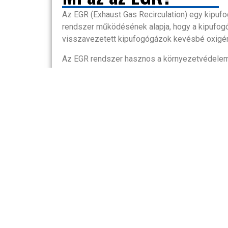
Az EGR (Exhaust Gas Recirculation) egy kipuf
rendszer működésének alapja, hogy a kipufogó
visszavezetett kipufogógázok kevésbé oxigénd
Az EGR rendszer hasznos a környezetvédelem 
károsodásához, valamint a szmog és az acid e
üzemanyag-fogyasztást, bár néha csökkenthet