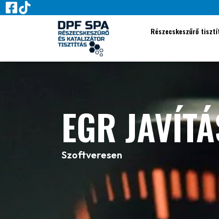
Részecskeszűrő tisztí
EGR JAVÍTÁ
Szoftveresen