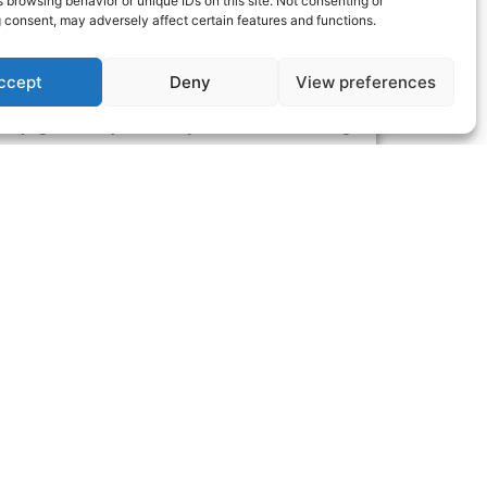
 browsing behavior or unique IDs on this site. Not consenting or
 consent, may adversely affect certain features and functions.
k (NOx) kibocsátását a motorokból. A
űti az égéstéri hőmérsékletet, mivel a
ccept
Deny
View preferences
képződésének lehetőségét az égés során.
 anyagok, amelyek hozzájárulnak az ózonréteg
a motor hatékonyságát és csökkenteni az
ak esélyét a motorban és az EGR rendszerben.
az EGR?
tményének