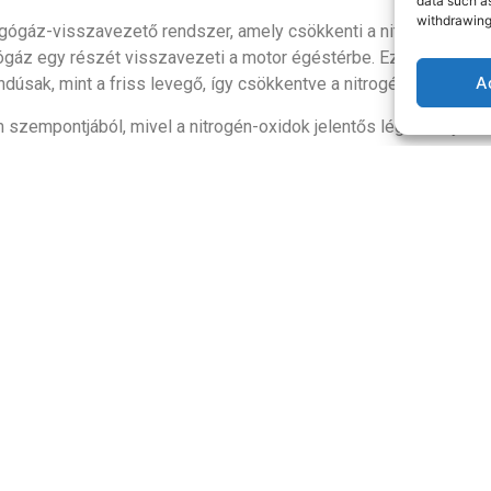
data such as
withdrawing
ogógáz-visszavezető rendszer, amely csökkenti a nitrogén-oxido
gáz egy részét visszavezeti a motor égéstérbe. Ez a folyamat h
A
úsak, mint a friss levegő, így csökkentve a nitrogén-oxidok 
szempontjából, mivel a nitrogén-oxidok jelentős légszennyező
ső képződéséhez. Ezenkívül az EGR-rendszer segíthet javítani 
i a motor teljesítményét és növelheti a korom felhalmozódásán
MIért fontos 
Motor teljesí
megőrzése