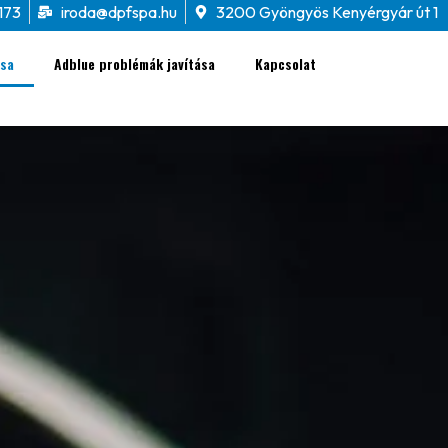
173
iroda@dpfspa.hu
3200 Gyöngyös Kenyérgyár út 1
ása
Adblue problémák javítása
Kapcsolat