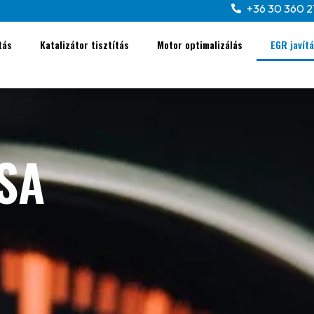
+36 30 360 2
tás
Katalizátor tisztítás
Motor optimalizálás
EGR javít
SA