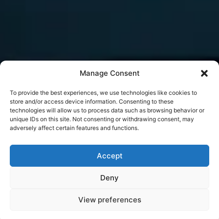
Manage Consent
To provide the best experiences, we use technologies like cookies to
store and/or access device information. Consenting to these
technologies will allow us to process data such as browsing behavior or
unique IDs on this site. Not consenting or withdrawing consent, may
adversely affect certain features and functions.
Mi az az ADBLUE?
Accept
Deny
Az AdBlue egy vizes urea oldat, amelyet kifejezetten a
dízelüzemű járművek kipufogógáz-kezelési
View preferences
rendszereiben használnak az SCR (Selective Catalytic
Reduction) technológia részeként. Az SCR egy olyan